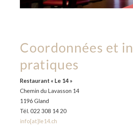
Coordonnées et in
pratiques
Restaurant « Le 14 »
Chemin du Lavasson 14
1196 Gland
Tél. 022 308 14 20
info[at]le14.ch