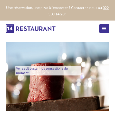
Une réservation, une pizza à l'emporter ? Contactez-nous au
022
308 14 20 !
Navi
Venez déguster nos suggestions du
moment